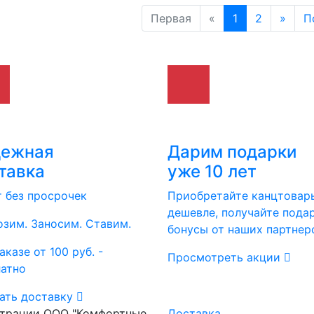
Первая
«
1
2
»
П
дежная
Дарим подарки
тавка
уже 10 лет
т без просрочек
Приобретайте канцтовар
дешевле, получайте пода
зим. Заносим. Ставим.
бонусы от наших партнер
аказе от 100 руб. -
Просмотреть акции
латно
ать доставку
страции ООО "Комфортные
Доставка