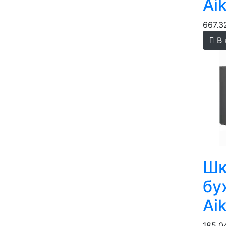
Ai
667.3
В 
Шк
бу
Ai
185.0