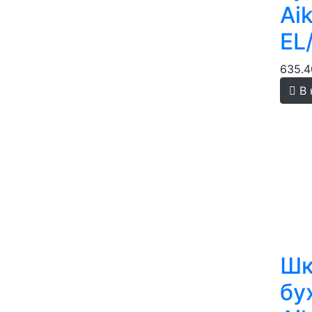
Ai
EL
635.4
В 
Шк
бу