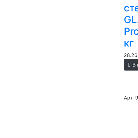
ст
GL
Pro
кг
28.26
В 
Арт. 