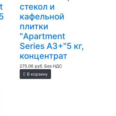
t
стекол и
5
кафельной
плитки
"Apartment
Series А3+"5 кг,
концентрат
275.06 руб.
Без НДС
В корзину