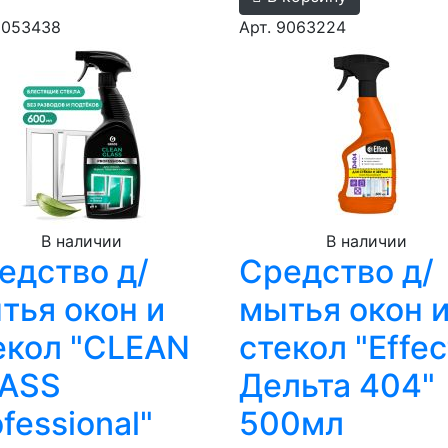
9053438
Арт. 9063224
В наличии
В наличии
едство д/
Средство д/
тья окон и
мытья окон 
екол "CLEAN
стекол "Effec
ASS
Дельта 404"
fessional"
500мл