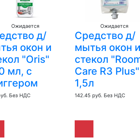
Ожидается
Ожидается
едство д/
Средство д/
тья окон и
мытья окон 
екол "Oris"
стекол "Roo
0 мл, с
Care R3 Plus"
иггером
1,5л
руб.
Без НДС
142.45 руб.
Без НДС