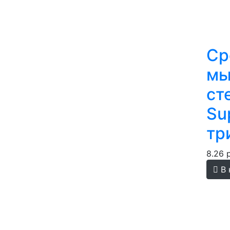
Ср
мы
ст
Su
тр
8.26 
В 