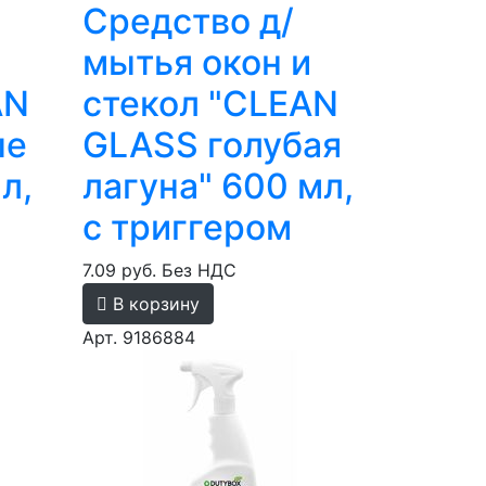
Средство д/
и
мытья окон и
AN
стекол "CLEAN
ые
GLASS голубая
л,
лагуна" 600 мл,
с триггером
7.09 руб.
Без НДС
В корзину
Арт. 9186884