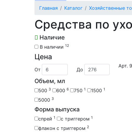
Главная
Каталог
Хозяйственные т
Средства по ухо
Наличие
12
В наличии
Цена
Арт. 
От
До
Объем, мл
3
6
1
1
500
600
750
1500
3
5000
Форма выпуска
1
1
спрей
с триггером
2
флакон с триггером