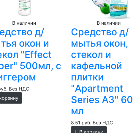
В наличии
В наличии
едство д/
Средство д/
тья окон и
мытья окон,
екол "Effect
стекол и
per" 500мл, с
кафельной
иггером
плитки
"Apartment
руб.
Без НДС
Series А3" 6
корзину
мл
8.51 руб.
Без НДС
В корзину