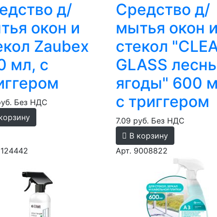
едство д/
Средство д/
тья окон и
мытья окон 
екол Zaubex
стекол "CLE
0 мл, с
GLASS лесн
иггером
ягоды" 600 м
с триггером
руб.
Без НДС
корзину
7.09 руб.
Без НДС
В корзину
9124442
Арт. 9008822