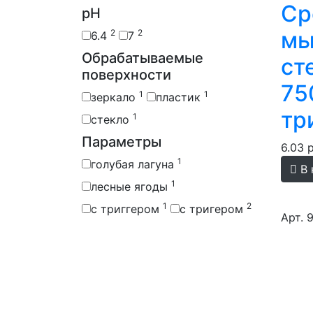
Ср
pH
мы
2
2
6.4
7
Обрабатываемые
ст
поверхности
75
1
1
зеркало
пластик
тр
1
стекло
Параметры
6.03 
1
голубая лагуна
В 
1
лесные ягоды
1
2
с триггером
с тригером
Арт. 