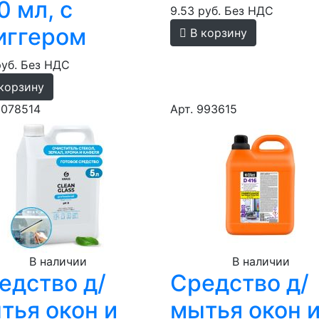
0 мл, с
9.53 руб.
Без НДС
иггером
В корзину
руб.
Без НДС
корзину
9078514
Арт. 993615
В наличии
В наличии
едство д/
Средство д/
тья окон и
мытья окон 