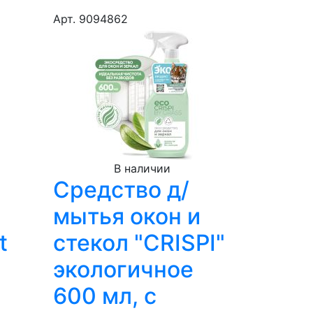
Арт. 9094862
В наличии
Средство д/
и
мытья окон и
t
стекол "CRISPI"
экологичное
600 мл, с