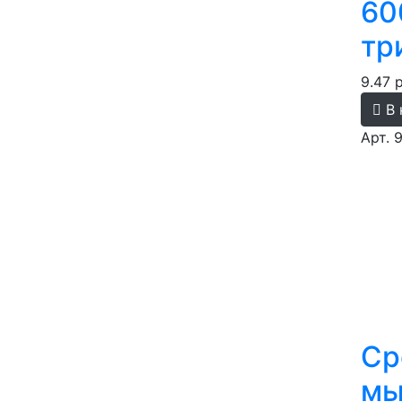
60
тр
9.47 
В 
Арт. 
Ср
мы