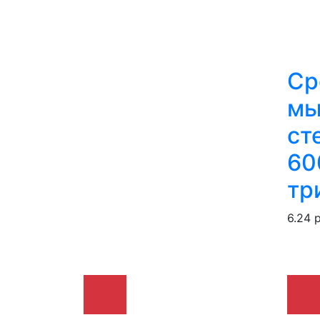
Ср
мы
ст
60
тр
6.24 