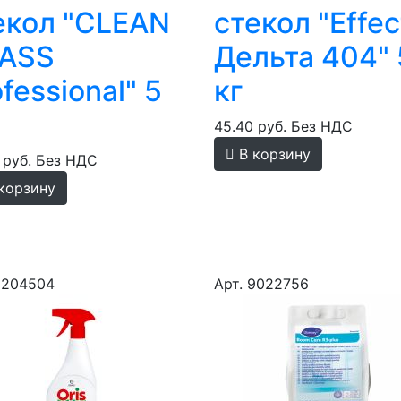
екол "CLEAN
стекол "Effec
ASS
Дельта 404" 
fessional" 5
кг
45.40 руб.
Без НДС
В корзину
 руб.
Без НДС
корзину
9204504
Арт. 9022756