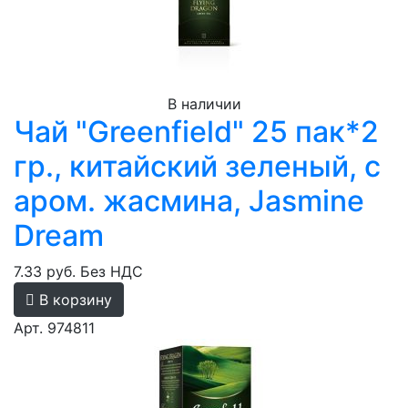
В наличии
Чай "Greenfield" 25 пак*2
гр., китайский зеленый, с
аром. жасмина, Jasmine
Dream
7.33 руб.
Без НДС
В корзину
Арт. 974811