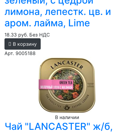
зеленый, с цедрой
лимона, лепестк. цв. и
аром. лайма, Lime
18.33 руб.
Без НДС
В корзину
Арт. 9005188
В наличии
Чай "LANCASTER" ж/б,