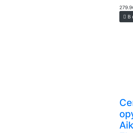
279.9
В 
Се
ор
Ai