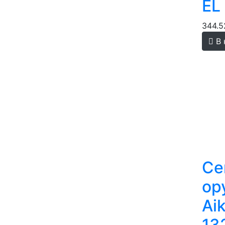
EL
344.5
В 
Се
ор
Ai
13