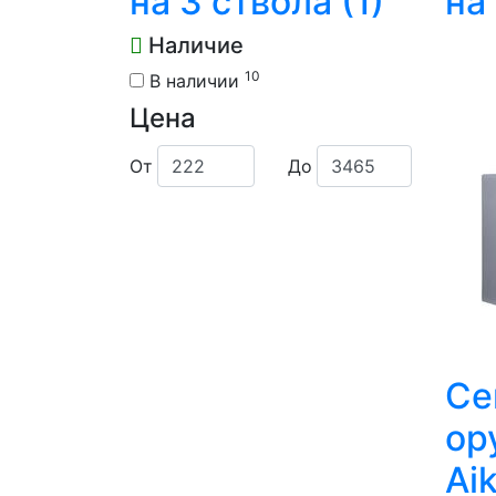
на 3 ствола
(1)
на
Наличие
10
В наличии
Цена
От
До
Се
ор
Ai