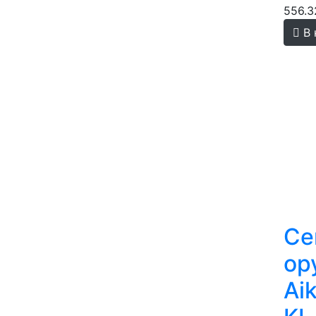
556.3
В 
Се
ор
Ai