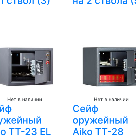
 1 ствол
(3)
на 2 ствола
(
Нет в наличии
Нет в наличии
йф
Сейф
ужейный
оружейный
ko TT-23 EL
Aiko TT-28