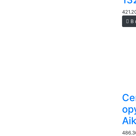
421.2
В 
Се
ор
Ai
486.3