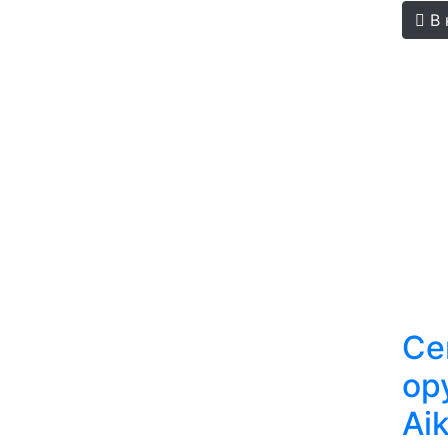
В 
Се
ор
Ai