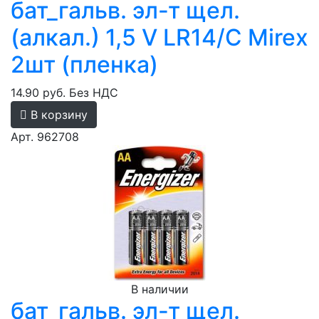
бат_гальв. эл-т щел.
(алкал.) 1,5 V LR14/C Mirex
2шт (пленка)
14.90 руб.
Без НДС
В корзину
Арт. 962708
В наличии
бат_гальв. эл-т щел.