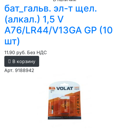
бат_гальв. эл-т щел.
(алкал.) 1,5 V
A76/LR44/V13GA GP (10
шт)
11.90 руб.
Без НДС
В корзину
Арт. 9188942