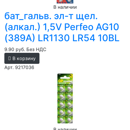
В наличии
бат_гальв. эл-т щел.
(алкал.) 1,5V Perfeo AG10
(389A) LR1130 LR54 10BL
9.90 руб.
Без НДС
В корзину
Арт. 9217036
В наличии