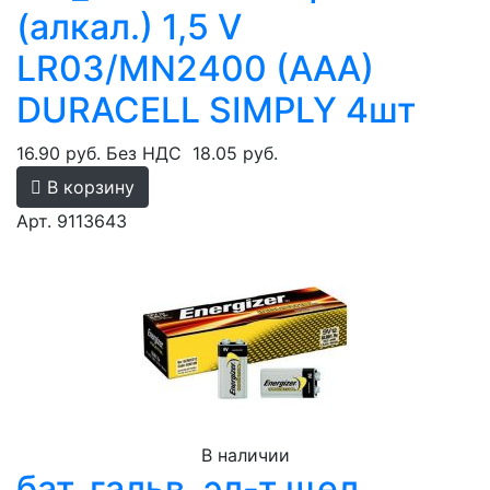
(алкал.) 1,5 V
LR03/MN2400 (AAA)
DURACELL SIMPLY 4шт
16.90 руб.
Без НДС
18.05 руб.
В корзину
Арт. 9113643
В наличии
бат_гальв. эл-т щел.