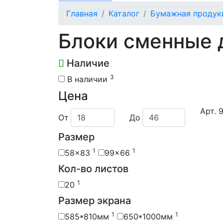
Главная
Каталог
Бумажная продук
Блоки сменные 
Наличие
3
В наличии
Цена
Арт. 
От
До
Размер
1
1
58x83
99x66
Кол-во листов
1
20
Размер экрана
1
1
585*810мм
650*1000мм