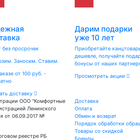
дежная
Дарим подарки
тавка
уже 10 лет
т без просрочек
Приобретайте канцтовар
дешевле, получайте пода
зим. Заносим. Ставим.
бонусы от наших партнер
аказе от 100 руб. -
Просмотреть акции
латно
ать доставку
страции ООО "Комфортные
Доставка
истрацией Ленинского
Оплата
я от 06.09.2017 №
Обмен и возврат
Порядок обработки обра
Товары со скидкой
рговом реестре РБ
Бренды