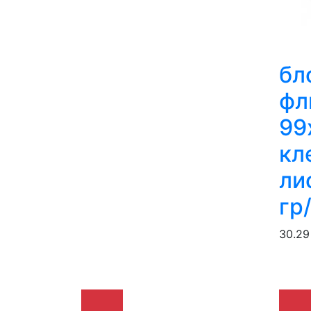
бл
фл
99
кл
ли
гр
30.29