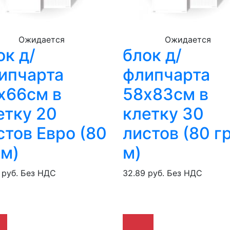
Ожидается
Ожидается
ок д/
блок д/
ипчарта
флипчарта
х66см в
58х83см в
етку 20
клетку 30
стов Евро (80
листов (80 гр
/м)
м)
 руб.
Без НДС
32.89 руб.
Без НДС