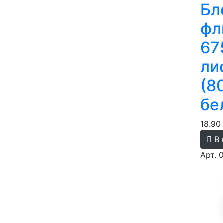
Бл
фл
67
ли
(8
бе
18.90
В 
Арт. 