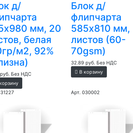
ок д/
Блок д/
ипчарта
флипчарта
5х980 мм, 20
585х810 мм,
стов, белая
листов (60-
0гр/м2, 92%
70gsm)
лизна)
32.89 руб.
Без НДС
В корзину
 руб.
Без НДС
корзину
031227
Арт. 030002