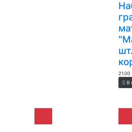
На
гр
ма
"М
шт
ко
21.00
В 