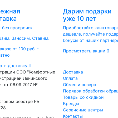
дежная
Дарим подарки
тавка
уже 10 лет
т без просрочек
Приобретайте канцтовар
дешевле, получайте пода
зим. Заносим. Ставим.
бонусы от наших партнер
аказе от 100 руб. -
Просмотреть акции
латно
ать доставку
страции ООО "Комфортные
Доставка
истрацией Ленинского
Оплата
я от 06.09.2017 №
Обмен и возврат
Порядок обработки обра
Товары со скидкой
рговом реестре РБ
Бренды
28.
Сервисные центры
Контакты