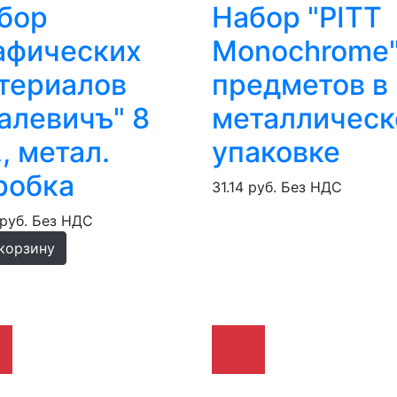
бор
Набор "PITT
афических
Monochrome"
териалов
предметов в
алевичъ" 8
металлическ
., метал.
упаковке
робка
31.14 руб.
Без НДС
 руб.
Без НДС
корзину